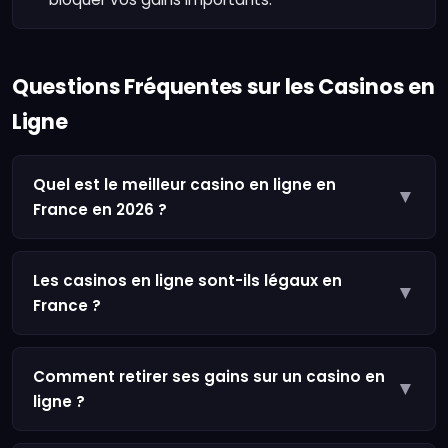
Questions Fréquentes sur les Casinos en
Ligne
Quel est le meilleur casino en ligne en
▼
France en 2026 ?
Les casinos en ligne sont-ils légaux en
▼
France ?
Comment retirer ses gains sur un casino en
▼
ligne ?