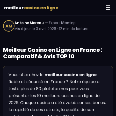
☰
meilleur
casino en ligne
Antoine Moreau
— Expert iGaming
AM
Mis à jour le 3 avril 2026 · 12 min de lecture
Meilleur Casino en Ligne en France :
Comparatif & Avis TOP 10
Vous cherchez le
meilleur casino en ligne
fiable et sécurisé en France ? Notre équipe a
testé plus de 80 plateformes pour vous
présenter les 10 meilleurs casinos en ligne de
2026. Chaque casino a été évalué sur ses bonus,
la rapidité de ses retraits, la qualité de son