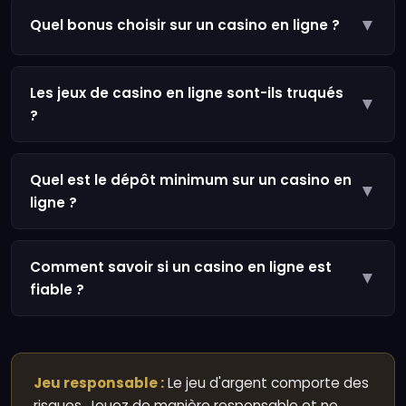
▼
Quel bonus choisir sur un casino en ligne ?
Les jeux de casino en ligne sont-ils truqués
▼
?
Quel est le dépôt minimum sur un casino en
▼
ligne ?
Comment savoir si un casino en ligne est
▼
fiable ?
Jeu responsable :
Le jeu d'argent comporte des
risques. Jouez de manière responsable et ne