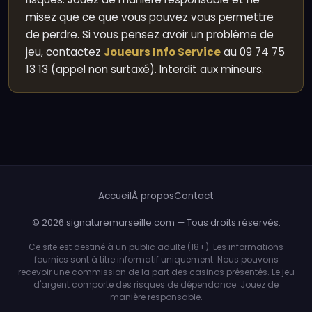
misez que ce que vous pouvez vous permettre
de perdre. Si vous pensez avoir un problème de
jeu, contactez
Joueurs Info Service
au 09 74 75
13 13 (appel non surtaxé). Interdit aux mineurs.
Accueil
À propos
Contact
© 2026 signaturemarseille.com — Tous droits réservés.
Ce site est destiné à un public adulte (18+). Les informations
fournies sont à titre informatif uniquement. Nous pouvons
recevoir une commission de la part des casinos présentés. Le jeu
d'argent comporte des risques de dépendance. Jouez de
manière responsable.