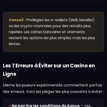
Conseil :
Privilégiez les e-wallets (Skrill, Neteller)
ou les crypto-monnaies pour des retraits plus
rapides. Les cartes bancaires et virements
restent les options les plus simples mais les plus
lentes.
Les 7 Erreurs à Éviter sur un Casino en
Ligne
Même les joueurs expérimentés commettent parfois
des erreurs. Voici les pièges les plus courants à éviter :
Ne pas lire les conditions du bonus
— Les
⚠