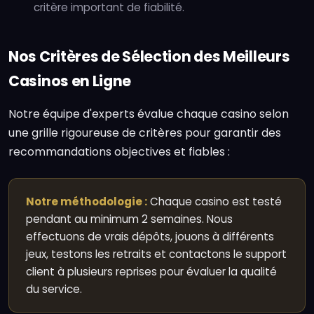
critère important de fiabilité.
Nos Critères de Sélection des Meilleurs
Casinos en Ligne
Notre équipe d'experts évalue chaque casino selon
une grille rigoureuse de critères pour garantir des
recommandations objectives et fiables :
Notre méthodologie :
Chaque casino est testé
pendant au minimum 2 semaines. Nous
effectuons de vrais dépôts, jouons à différents
jeux, testons les retraits et contactons le support
client à plusieurs reprises pour évaluer la qualité
du service.