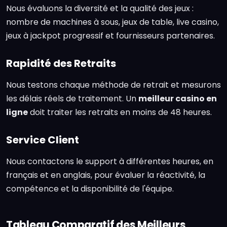
Nous évaluons la diversité et la qualité des jeux :
nombre de machines à sous, jeux de table, live casino,
jeux à jackpot progressif et fournisseurs partenaires.
Rapidité des Retraits
Nous testons chaque méthode de retrait et mesurons
les délais réels de traitement. Un
meilleur casino en
ligne
doit traiter les retraits en moins de 48 heures.
Service Client
Nous contactons le support à différentes heures, en
français et en anglais, pour évaluer la réactivité, la
compétence et la disponibilité de l'équipe.
Tableau Comparatif des Meilleurs