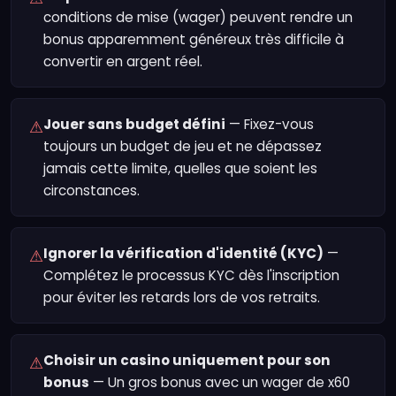
conditions de mise (wager) peuvent rendre un
bonus apparemment généreux très difficile à
convertir en argent réel.
Jouer sans budget défini
— Fixez-vous
⚠
toujours un budget de jeu et ne dépassez
jamais cette limite, quelles que soient les
circonstances.
Ignorer la vérification d'identité (KYC)
—
⚠
Complétez le processus KYC dès l'inscription
pour éviter les retards lors de vos retraits.
Choisir un casino uniquement pour son
⚠
bonus
— Un gros bonus avec un wager de x60