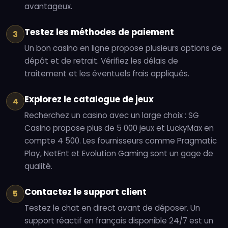
avantageux.
Testez les méthodes de paiement
3
Un bon casino en ligne propose plusieurs options de
dépôt et de retrait. Vérifiez les délais de
traitement et les éventuels frais appliqués.
Explorez le catalogue de jeux
4
Recherchez un casino avec un large choix : SG
Casino propose plus de 5 000 jeux et LuckyMax en
compte 4 500. Les fournisseurs comme Pragmatic
Play, NetEnt et Evolution Gaming sont un gage de
qualité.
Contactez le support client
5
Testez le chat en direct avant de déposer. Un
support réactif en français disponible 24/7 est un