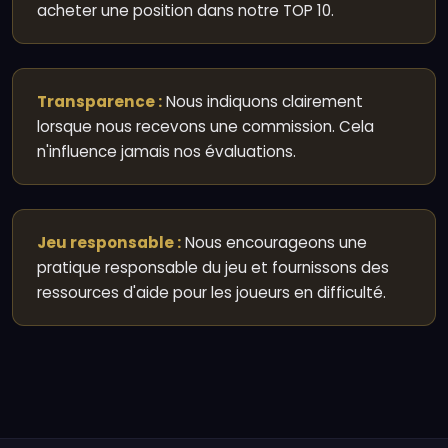
acheter une position dans notre TOP 10.
Transparence :
Nous indiquons clairement
lorsque nous recevons une commission. Cela
n'influence jamais nos évaluations.
Jeu responsable :
Nous encourageons une
pratique responsable du jeu et fournissons des
ressources d'aide pour les joueurs en difficulté.