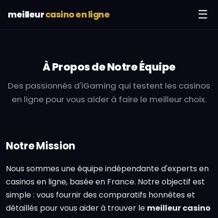
☰
meilleur
casino en ligne
À Propos de Notre Équipe
Des passionnés d'iGaming qui testent les casinos
en ligne pour vous aider à faire le meilleur choix.
Notre Mission
Nous sommes une équipe indépendante d'experts en
casinos en ligne, basée en France. Notre objectif est
simple : vous fournir des comparatifs honnêtes et
détaillés pour vous aider à trouver le
meilleur casino