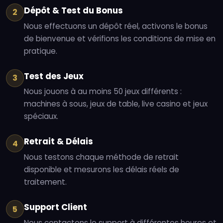
Dépôt & Test du Bonus
2
Nous effectuons un dépôt réel, activons le bonus
de bienvenue et vérifions les conditions de mise en
pratique.
Test des Jeux
3
Nous jouons à au moins 50 jeux différents :
machines à sous, jeux de table, live casino et jeux
spéciaux.
Retrait & Délais
4
Nous testons chaque méthode de retrait
disponible et mesurons les délais réels de
traitement.
Support Client
5
Nous contactons le support à différentes heures et